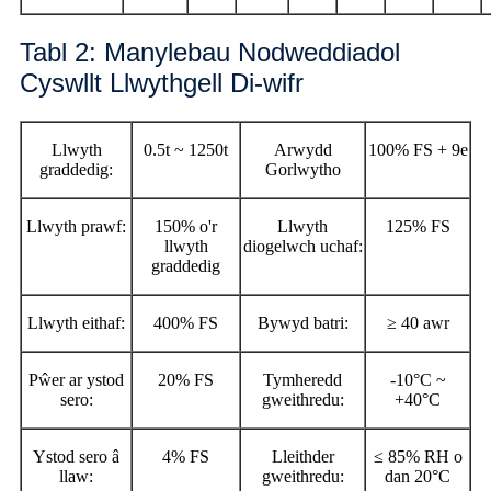
Tabl 2: Manylebau Nodweddiadol
Cyswllt Llwythgell Di-wifr
Llwyth
0.5t ~ 1250t
Arwydd
100% FS + 9e
graddedig:
Gorlwytho
Llwyth prawf:
150% o'r
Llwyth
125% FS
llwyth
diogelwch uchaf:
graddedig
Llwyth eithaf:
400% FS
Bywyd batri:
≥ 40 awr
Pŵer ar ystod
20% FS
Tymheredd
-10°C ~
sero:
gweithredu:
+40°C
Ystod sero â
4% FS
Lleithder
≤ 85% RH o
llaw:
gweithredu:
dan 20°C