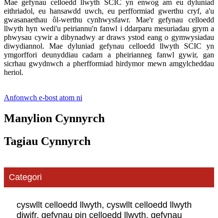
Mae gefynau celloedd llwyth SCIC yn enwog am eu dyluniad
eithriadol, eu hansawdd uwch, eu perfformiad gwerthu cryf, a'u
gwasanaethau ôl-werthu cynhwysfawr. Mae'r gefynau celloedd
llwyth hyn wedi'u peiriannu'n fanwl i ddarparu mesuriadau grym a
phwysau cywir a dibynadwy ar draws ystod eang o gymwysiadau
diwydiannol. Mae dyluniad gefynau celloedd llwyth SCIC yn
ymgorffori deunyddiau cadarn a pheirianneg fanwl gywir, gan
sicrhau gwydnwch a pherfformiad hirdymor mewn amgylcheddau
heriol.
Anfonwch e-bost atom ni
Manylion Cynnyrch
Tagiau Cynnyrch
Categori
cyswllt celloedd llwyth, cyswllt celloedd llwyth
diwifr, gefynau pin celloedd llwyth, gefynau