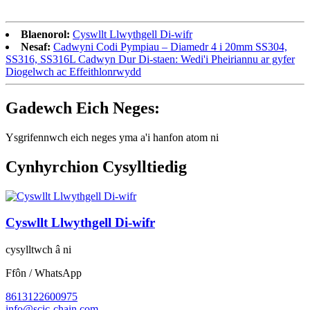
Blaenorol:
Cyswllt Llwythgell Di-wifr
Nesaf:
Cadwyni Codi Pympiau – Diamedr 4 i 20mm SS304,
SS316, SS316L Cadwyn Dur Di-staen: Wedi'i Pheiriannu ar gyfer
Diogelwch ac Effeithlonrwydd
Gadewch Eich Neges:
Ysgrifennwch eich neges yma a'i hanfon atom ni
Cynhyrchion Cysylltiedig
Cyswllt Llwythgell Di-wifr
cysylltwch â ni
Ffôn / WhatsApp
8613122600975
info@scic-chain.com