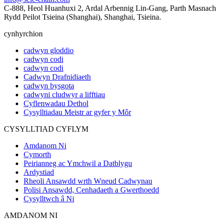
C-888, Heol Huanhuxi 2, Ardal Arbennig Lin-Gang, Parth Masnach
Rydd Peilot Tsieina (Shanghai), Shanghai, Tsieina.
cynhyrchion
cadwyn gloddio
cadwyn codi
cadwyn codi
Cadwyn Drafnidiaeth
cadwyn bysgota
cadwyni cludwyr a lifftiau
Cyflenwadau Dethol
Cysylltiadau Meistr ar gyfer y Môr
CYSYLLTIAD CYFLYM
Amdanom Ni
Cymorth
Peirianneg ac Ymchwil a Datblygu
Ardystiad
Rheoli Ansawdd wrth Wneud Cadwynau
Polisi Ansawdd, Cenhadaeth a Gwerthoedd
Cysylltwch â Ni
AMDANOM NI