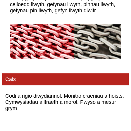
celloedd llwyth, gefynau llwyth, pinnau llwyth,
gefynau pin llwyth, gefyn llwyth diwifr
Cais
Codi a rigio diwydiannol, Monitro craeniau a hoists,
Cymwysiadau alltraeth a morol, Pwyso a mesur
grym