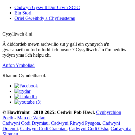
Cadwyn Gyswllt Dur Crwn SCIC
Ein Stori
Oriel Gweithdy a Chyfleusterau
Cysylltwch â ni
Â diddordeb mewn archwilio sut y gall ein cynnyrch a'n
gwasanaethau fod o fudd i'ch busnes? Cysylltwch â'n tîm heddiw —
rydym yma i'ch helpu chi
Anfon Ymholiad
Rhannu Cymdeithasol:
© Hawlfraint - 2010-2025: Cedwir Pob Hawl.
Cynhyrchion
Poeth
-
Map o'r Wefan
Cadwyni Codi Drymiau
,
Cadwyni Rhwyd ​​Pysgota
,
Cadwyni
Dolenni
,
Cadwyni Codi Craeniau
,
Cadwyni Codi Osha
,
Cadwyni a
Slingiau
,