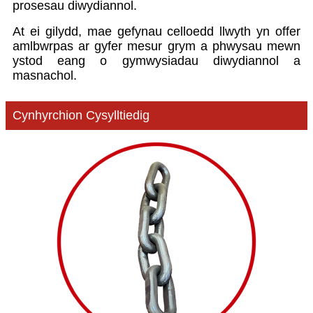
prosesau diwydiannol.
At ei gilydd, mae gefynau celloedd llwyth yn offer
amlbwrpas ar gyfer mesur grym a phwysau mewn
ystod eang o gymwysiadau diwydiannol a
masnachol.
Cynhyrchion Cysylltiedig