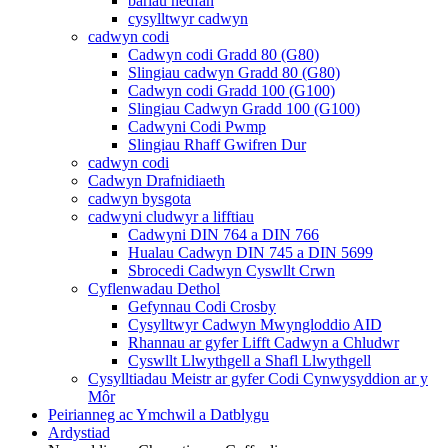
bariau hedfan
cysylltwyr cadwyn
cadwyn codi
Cadwyn codi Gradd 80 (G80)
Slingiau cadwyn Gradd 80 (G80)
Cadwyn codi Gradd 100 (G100)
Slingiau Cadwyn Gradd 100 (G100)
Cadwyni Codi Pwmp
Slingiau Rhaff Gwifren Dur
cadwyn codi
Cadwyn Drafnidiaeth
cadwyn bysgota
cadwyni cludwyr a lifftiau
Cadwyni DIN 764 a DIN 766
Hualau Cadwyn DIN 745 a DIN 5699
Sbrocedi Cadwyn Cyswllt Crwn
Cyflenwadau Dethol
Gefynnau Codi Crosby
Cysylltwyr Cadwyn Mwyngloddio AID
Rhannau ar gyfer Lifft Cadwyn a Chludwr
Cyswllt Llwythgell a Shafl Llwythgell
Cysylltiadau Meistr ar gyfer Codi Cynwysyddion ar y
Môr
Peirianneg ac Ymchwil a Datblygu
Ardystiad