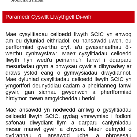
Paramedr Cyswllt Llwythgell Di-wifr
Mae cysylltiadau celloedd llwyth SCIC yn enwog
am eu dyluniad eithriadol, eu hansawdd uwch, eu
perfformiad gwerthu cryf, a'u gwasanaethau ôl-
werthu cynhwysfawr. Mae'r cysylltiadau celloedd
llwyth hyn wedi'u peiriannu'n fanwl i ddarparu
mesuriadau grym a phwysau cywir a dibynadwy ar
draws ystod eang o gymwysiadau diwydiannol.
Mae dyluniad cysylltiadau celloedd llwyth SCIC yn
ymgorffori deunyddiau cadarn a pheirianneg fanwl
gywir, gan sicrhau gwydnwch a pherfformiad
hirdymor mewn amgylcheddau heriol.
Mae ansawdd yn nodwedd amlwg o gysylltiadau
celloedd llwyth SCIC, gydag ymrwymiad i fodloni
safonau diwydiant llym a darparu canlyniadau
mesur manwl gywir a chyson. Mae'r defnydd o
gydrannau o ansawdd uchel a phrosesau