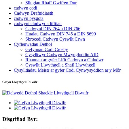
Slingiau Rhaff Gwifren Dur
cadwyn codi
Cadwyn Drafnidiaeth
cadwyn bysgota
cadwyni cludwyr a lifftiau
Cadwyni DIN 764 a DIN 766
Hualau Cadwyn DIN 745 a DIN 5699
Sbrocedi Cadwyn Cyswllt Crwn
Cyflenwadau Dethol
Gefynnau Codi Crosby
Cysylltwyr Cadwyn Mwyngloddio AID
Rhannau ar gyfer Lifft Cadwyn a Chludwr
Cyswllt Llwythgell a Shafl Llwythgell
Cysylltiadau Meistr ar gyfer Codi Cynwysyddion ar y Môr
Gefyn Llwythgell Di-wifr
Disgrifiad Byr: