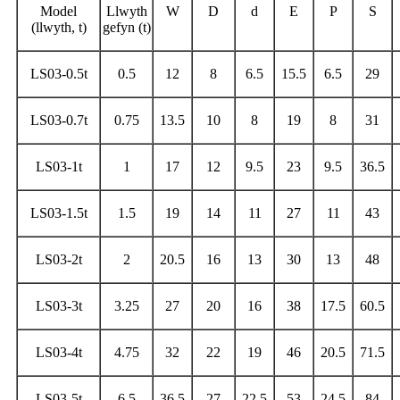
Model
Llwyth
W
D
d
E
P
S
(llwyth, t)
gefyn (t)
LS03-0.5t
0.5
12
8
6.5
15.5
6.5
29
LS03-0.7t
0.75
13.5
10
8
19
8
31
LS03-1t
1
17
12
9.5
23
9.5
36.5
LS03-1.5t
1.5
19
14
11
27
11
43
LS03-2t
2
20.5
16
13
30
13
48
LS03-3t
3.25
27
20
16
38
17.5
60.5
LS03-4t
4.75
32
22
19
46
20.5
71.5
LS03-5t
6.5
36.5
27
22.5
53
24.5
84