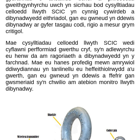
gweithgynhyrchu uwch yn sicrhau bod cysylltiadau
celloedd llwyth SCIC yn cynnig cywirdeb a
dibynadwyedd eithriadol, gan eu gwneud yn ddewis
dibynadwy ar gyfer tasgau codi, rigio a mesur grym
critigol.
Mae cysylltiadau celloedd llwyth SCIC wedi
cyflawni perfformiad gwerthu cryf, sy'n adlewyrchu
eu henw da am ragoriaeth a dibynadwyedd yn y
farchnad. Mae eu hanes profedig mewn amrywiol
ddiwydiannau yn tanlinellu eu heffeithiolrwydd a'u
gwerth, gan eu gwneud yn ddewis a ffefrir gan
gwsmeriaid sy'n chwilio am atebion monitro llwyth
dibynadwy.