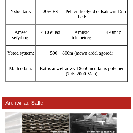
Ystod tare:
20% FS
Pellter rheolydd o
Isafswm 15m
bell:
Amser
≤ 10 eiliad
Amledd
470mhz
sefydlog:
telemetreg:
Ystod system:
500 ~ 800m (mewn ardal agored)
Math o fatri:
Batris ailwefradwy 18650 neu fatris polymer
(7.4v 2000 Mah)
Archwiliad Safle