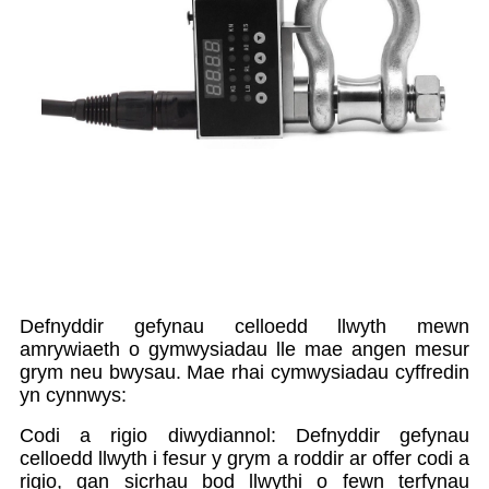
Defnyddir gefynau celloedd llwyth mewn
amrywiaeth o gymwysiadau lle mae angen mesur
grym neu bwysau. Mae rhai cymwysiadau cyffredin
yn cynnwys:
Codi a rigio diwydiannol: Defnyddir gefynau
celloedd llwyth i fesur y grym a roddir ar offer codi a
rigio, gan sicrhau bod llwythi o fewn terfynau