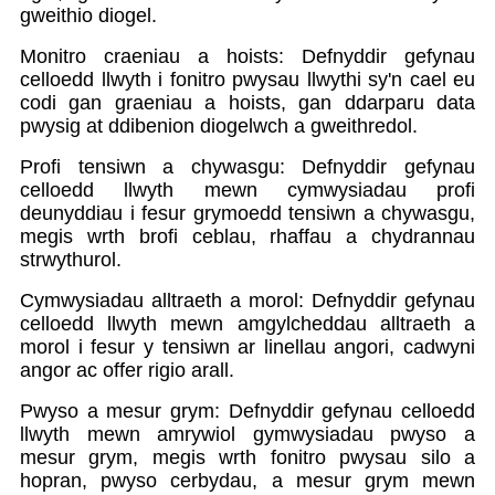
gweithio diogel.
Monitro craeniau a hoists: Defnyddir gefynau
celloedd llwyth i fonitro pwysau llwythi sy'n cael eu
codi gan graeniau a hoists, gan ddarparu data
pwysig at ddibenion diogelwch a gweithredol.
Profi tensiwn a chywasgu: Defnyddir gefynau
celloedd llwyth mewn cymwysiadau profi
deunyddiau i fesur grymoedd tensiwn a chywasgu,
megis wrth brofi ceblau, rhaffau a chydrannau
strwythurol.
Cymwysiadau alltraeth a morol: Defnyddir gefynau
celloedd llwyth mewn amgylcheddau alltraeth a
morol i fesur y tensiwn ar linellau angori, cadwyni
angor ac offer rigio arall.
Pwyso a mesur grym: Defnyddir gefynau celloedd
llwyth mewn amrywiol gymwysiadau pwyso a
mesur grym, megis wrth fonitro pwysau silo a
hopran, pwyso cerbydau, a mesur grym mewn