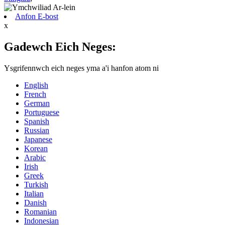
Anfon E-bost
x
Gadewch Eich Neges:
Ysgrifennwch eich neges yma a'i hanfon atom ni
English
French
German
Portuguese
Spanish
Russian
Japanese
Korean
Arabic
Irish
Greek
Turkish
Italian
Danish
Romanian
Indonesian