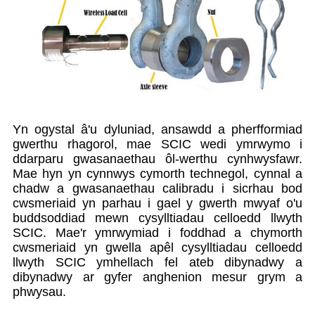
Yn ogystal â'u dyluniad, ansawdd a pherfformiad
gwerthu rhagorol, mae SCIC wedi ymrwymo i
ddarparu gwasanaethau ôl-werthu cynhwysfawr.
Mae hyn yn cynnwys cymorth technegol, cynnal a
chadw a gwasanaethau calibradu i sicrhau bod
cwsmeriaid yn parhau i gael y gwerth mwyaf o'u
buddsoddiad mewn cysylltiadau celloedd llwyth
SCIC. Mae'r ymrwymiad i foddhad a chymorth
cwsmeriaid yn gwella apêl cysylltiadau celloedd
llwyth SCIC ymhellach fel ateb dibynadwy a
dibynadwy ar gyfer anghenion mesur grym a
phwysau.