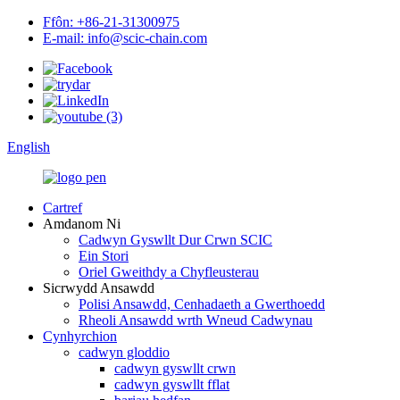
Ffôn: +86-21-31300975
E-mail: info@scic-chain.com
English
Cartref
Amdanom Ni
Cadwyn Gyswllt Dur Crwn SCIC
Ein Stori
Oriel Gweithdy a Chyfleusterau
Sicrwydd Ansawdd
Polisi Ansawdd, Cenhadaeth a Gwerthoedd
Rheoli Ansawdd wrth Wneud Cadwynau
Cynhyrchion
cadwyn gloddio
cadwyn gyswllt crwn
cadwyn gyswllt fflat