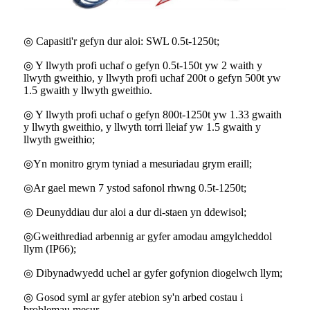
◎ Capasiti'r gefyn dur aloi: SWL 0.5t-1250t;
◎ Y llwyth profi uchaf o gefyn 0.5t-150t yw 2 waith y
llwyth gweithio, y llwyth profi uchaf 200t o gefyn 500t yw
1.5 gwaith y llwyth gweithio.
◎ Y llwyth profi uchaf o gefyn 800t-1250t yw 1.33 gwaith
y llwyth gweithio, y llwyth torri lleiaf yw 1.5 gwaith y
llwyth gweithio;
◎Yn monitro grym tyniad a mesuriadau grym eraill;
◎Ar gael mewn 7 ystod safonol rhwng 0.5t-1250t;
◎ Deunyddiau dur aloi a dur di-staen yn ddewisol;
◎Gweithrediad arbennig ar gyfer amodau amgylcheddol
llym (IP66);
◎ Dibynadwyedd uchel ar gyfer gofynion diogelwch llym;
◎ Gosod syml ar gyfer atebion sy'n arbed costau i
broblemau mesur