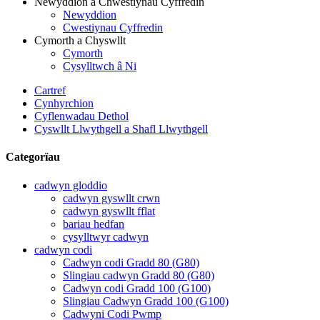
Newyddion a Chwestiynau Cyffredin
Newyddion
Cwestiynau Cyffredin
Cymorth a Chyswllt
Cymorth
Cysylltwch â Ni
Cartref
Cynhyrchion
Cyflenwadau Dethol
Cyswllt Llwythgell a Shafl Llwythgell
Categorïau
cadwyn gloddio
cadwyn gyswllt crwn
cadwyn gyswllt fflat
bariau hedfan
cysylltwyr cadwyn
cadwyn codi
Cadwyn codi Gradd 80 (G80)
Slingiau cadwyn Gradd 80 (G80)
Cadwyn codi Gradd 100 (G100)
Slingiau Cadwyn Gradd 100 (G100)
Cadwyni Codi Pwmp