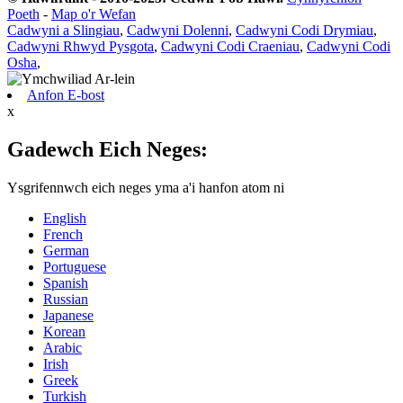
Poeth
-
Map o'r Wefan
Cadwyni a Slingiau
,
Cadwyni Dolenni
,
Cadwyni Codi Drymiau
,
Cadwyni Rhwyd ​​Pysgota
,
Cadwyni Codi Craeniau
,
Cadwyni Codi
Osha
,
Anfon E-bost
x
Gadewch Eich Neges:
Ysgrifennwch eich neges yma a'i hanfon atom ni
English
French
German
Portuguese
Spanish
Russian
Japanese
Korean
Arabic
Irish
Greek
Turkish