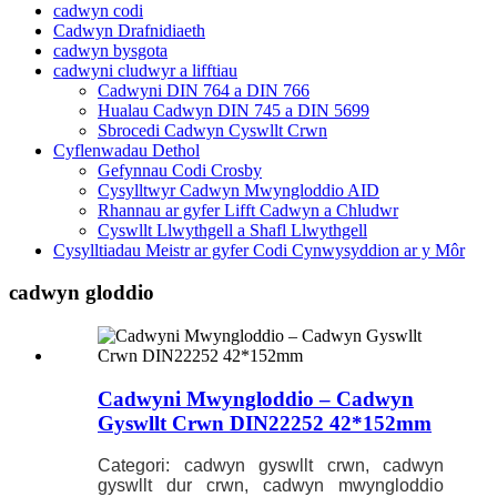
cadwyn codi
Cadwyn Drafnidiaeth
cadwyn bysgota
cadwyni cludwyr a lifftiau
Cadwyni DIN 764 a DIN 766
Hualau Cadwyn DIN 745 a DIN 5699
Sbrocedi Cadwyn Cyswllt Crwn
Cyflenwadau Dethol
Gefynnau Codi Crosby
Cysylltwyr Cadwyn Mwyngloddio AID
Rhannau ar gyfer Lifft Cadwyn a Chludwr
Cyswllt Llwythgell a Shafl Llwythgell
Cysylltiadau Meistr ar gyfer Codi Cynwysyddion ar y Môr
cadwyn gloddio
Cadwyni Mwyngloddio – Cadwyn
Gyswllt Crwn DIN22252 42*152mm
Categori: cadwyn gyswllt crwn, cadwyn
gyswllt dur crwn, cadwyn mwyngloddio