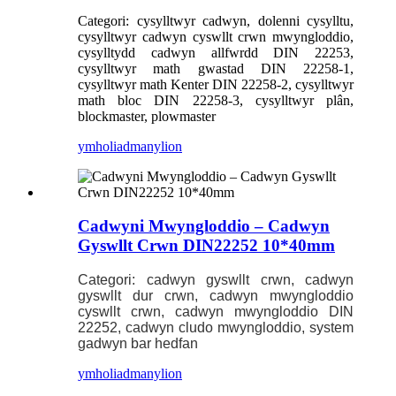
Categori: cysylltwyr cadwyn, dolenni cysylltu,
cysylltwyr cadwyn cyswllt crwn mwyngloddio,
cysylltydd cadwyn allfwrdd DIN 22253,
cysylltwyr math gwastad DIN 22258-1,
cysylltwyr math Kenter DIN 22258-2, cysylltwyr
math bloc DIN 22258-3, cysylltwyr plân,
blockmaster, plowmaster
ymholiad
manylion
Cadwyni Mwyngloddio – Cadwyn
Gyswllt Crwn DIN22252 10*40mm
Categori: cadwyn gyswllt crwn, cadwyn
gyswllt dur crwn, cadwyn mwyngloddio
cyswllt crwn, cadwyn mwyngloddio DIN
22252, cadwyn cludo mwyngloddio, system
gadwyn bar hedfan
ymholiad
manylion