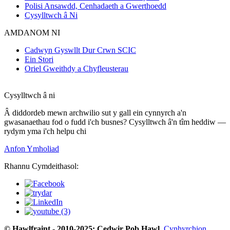
Polisi Ansawdd, Cenhadaeth a Gwerthoedd
Cysylltwch â Ni
AMDANOM NI
Cadwyn Gyswllt Dur Crwn SCIC
Ein Stori
Oriel Gweithdy a Chyfleusterau
Cysylltwch â ni
Â diddordeb mewn archwilio sut y gall ein cynnyrch a'n
gwasanaethau fod o fudd i'ch busnes? Cysylltwch â'n tîm heddiw —
rydym yma i'ch helpu chi
Anfon Ymholiad
Rhannu Cymdeithasol:
© Hawlfraint - 2010-2025: Cedwir Pob Hawl.
Cynhyrchion