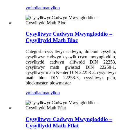
ymholiad
manylion
Cysylltwyr Cadwyn Mwyngloddio –
Cysylltydd Math Bloc
Categori: cysylltwyr cadwyn, dolenni cysylltu,
cysylltwyr cadwyn cyswllt crwn mwyngloddio,
cysylltydd cadwyn allfwrdd DIN 22253,
cysylltwyr math gwastad DIN 22258-1,
cysylltwyr math Kenter DIN 22258-2, cysylltwyr
math bloc DIN 22258-3, cysylltwyr plân,
blockmaster, plowmaster
ymholiad
manylion
Cysylltwyr Cadwyn Mwyngloddio –
Cysylltydd Math Fflat