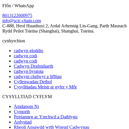
Ffôn / WhatsApp
8613122600975
info@scic-chain.com
C-888, Heol Huanhuxi 2, Ardal Arbennig Lin-Gang, Parth Masnach
Rydd Peilot Tsieina (Shanghai), Shanghai, Tsieina.
cynhyrchion
cadwyn gloddio
cadwyn codi
cadwyn codi
Cadwyn Drafnidiaeth
cadwyn bysgota
cadwyni cludwyr a lifftiau
Cyflenwadau Dethol
Cysylltiadau Meistr ar gyfer y Môr
CYSYLLTIAD CYFLYM
Amdanom Ni
Cymorth
Peirianneg ac Ymchwil a Datblygu
Ardystiad
Rheoli Ansawdd wrth Wneud Cadwynau