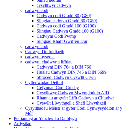
bariau hedfan
cysylltwyr cadwyn
cadwyn codi
Cadwyn codi Gradd 80 (G80)
Slingiau cadwyn Gradd 80 (G80)
Cadwyn codi Gradd 100 (G100)
Slingiau Cadwyn Gradd 100 (G100)
Cadwyni Codi Pwmp
Slingiau Rhaff Gwifren Dur
cadwyn codi
Cadwyn Drafnidiaeth
cadwyn bysgota
cadwyni cludwyr a lifftiau
Cadwyni DIN 764 a DIN 766
Hualau Cadwyn DIN 745 a DIN 5699
Sbrocedi Cadwyn Cyswllt Crwn
Cyflenwadau Dethol
Gefynnau Codi Crosby
Cysylltwyr Cadwyn Mwyngloddio AID
Rhannau ar gyfer Lifft Cadwyn a Chludwr
Cyswllt Llwythgell a Shafl Llwythgell
Cysylltiadau Meistr ar gyfer Codi Cynwysyddion ar y
Môr
Peirianneg ac Ymchwil a Datblygu
Ardystiad