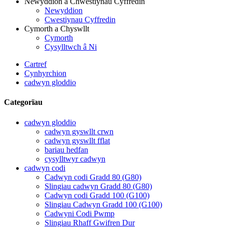
Newyddion a Chwestiynau Cyffredin
Newyddion
Cwestiynau Cyffredin
Cymorth a Chyswllt
Cymorth
Cysylltwch â Ni
Cartref
Cynhyrchion
cadwyn gloddio
Categorïau
cadwyn gloddio
cadwyn gyswllt crwn
cadwyn gyswllt fflat
bariau hedfan
cysylltwyr cadwyn
cadwyn codi
Cadwyn codi Gradd 80 (G80)
Slingiau cadwyn Gradd 80 (G80)
Cadwyn codi Gradd 100 (G100)
Slingiau Cadwyn Gradd 100 (G100)
Cadwyni Codi Pwmp
Slingiau Rhaff Gwifren Dur