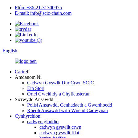
Ffôn: +86-21-31300975
E-mail: info@scic-chain.com
English
Cartref
Amdanom Ni
Cadwyn Gyswllt Dur Crwn SCIC
Ein Stori
Oriel Gweithdy a Chyfleusterau
Sicrwydd Ansawdd
Polisi Ansawdd, Cenhadaeth a Gwerthoedd
Rheoli Ansawdd wrth Wneud Cadwynau
Cynhyrchion
cadwyn gloddio
cadwyn gyswllt crwn
cadwyn gyswllt fflat