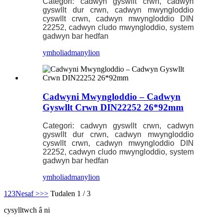
Categori: cadwyn gyswllt crwn, cadwyn
gyswllt dur crwn, cadwyn mwyngloddio
cyswllt crwn, cadwyn mwyngloddio DIN
22252, cadwyn cludo mwyngloddio, system
gadwyn bar hedfan
ymholiad
manylion
Cadwyni Mwyngloddio – Cadwyn
Gyswllt Crwn DIN22252 26*92mm
Categori: cadwyn gyswllt crwn, cadwyn
gyswllt dur crwn, cadwyn mwyngloddio
cyswllt crwn, cadwyn mwyngloddio DIN
22252, cadwyn cludo mwyngloddio, system
gadwyn bar hedfan
ymholiad
manylion
1
2
3
Nesaf >
>>
Tudalen 1 / 3
cysylltwch â ni