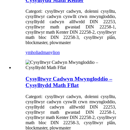
Cysylltydd Math Kenter
Categori: cysylltwyr cadwyn, dolenni cysylltu,
cysylltwyr cadwyn cyswllt crwn mwyngloddio,
cysylltydd cadwyn allfwrdd DIN 22253,
cysylltwyr math gwastad DIN 22258-1,
cysylltwyr math Kenter DIN 22258-2, cysylltwyr
math bloc DIN 22258-3, cysylltwyr plân,
blockmaster, plowmaster
ymholiad
manylion
Cysylltwyr Cadwyn Mwyngloddio –
Cysylltydd Math Fflat
Categori: cysylltwyr cadwyn, dolenni cysylltu,
cysylltwyr cadwyn cyswllt crwn mwyngloddio,
cysylltydd cadwyn allfwrdd DIN 22253,
cysylltwyr math gwastad DIN 22258-1,
cysylltwyr math Kenter DIN 22258-2, cysylltwyr
math bloc DIN 22258-3, cysylltwyr plân,
blockmaster, plowmaster