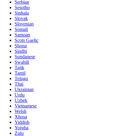
Serbian
Sesotho
Sinhala
Slovak
Slovenian
Somali
Samoan
Scots Gaelic
Shona
Sindhi
Sundanese
Swahili
Tajik
Tamil
Telugu
Thai
Ukrainian
Urdu
Uzbek
Vietnamese
Welsh
Xhosa
Yiddish
Yoruba
Zulu