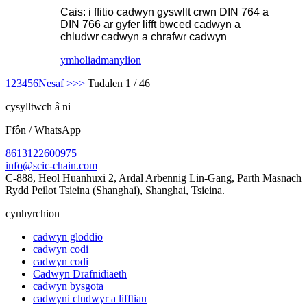
Cais: i ffitio cadwyn gyswllt crwn DIN 764 a
DIN 766 ar gyfer lifft bwced cadwyn a
chludwr cadwyn a chrafwr cadwyn
ymholiad
manylion
1
2
3
4
5
6
Nesaf >
>>
Tudalen 1 / 46
cysylltwch â ni
Ffôn / WhatsApp
8613122600975
info@scic-chain.com
C-888, Heol Huanhuxi 2, Ardal Arbennig Lin-Gang, Parth Masnach
Rydd Peilot Tsieina (Shanghai), Shanghai, Tsieina.
cynhyrchion
cadwyn gloddio
cadwyn codi
cadwyn codi
Cadwyn Drafnidiaeth
cadwyn bysgota
cadwyni cludwyr a lifftiau