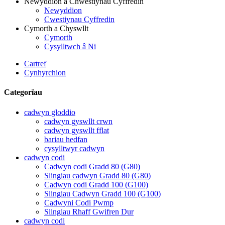
Newyddion a Chwestiynau Cyffredin
Newyddion
Cwestiynau Cyffredin
Cymorth a Chyswllt
Cymorth
Cysylltwch â Ni
Cartref
Cynhyrchion
Categorïau
cadwyn gloddio
cadwyn gyswllt crwn
cadwyn gyswllt fflat
bariau hedfan
cysylltwyr cadwyn
cadwyn codi
Cadwyn codi Gradd 80 (G80)
Slingiau cadwyn Gradd 80 (G80)
Cadwyn codi Gradd 100 (G100)
Slingiau Cadwyn Gradd 100 (G100)
Cadwyni Codi Pwmp
Slingiau Rhaff Gwifren Dur
cadwyn codi