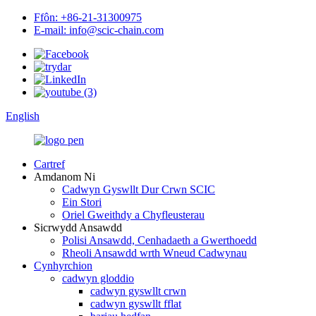
Ffôn: +86-21-31300975
E-mail: info@scic-chain.com
English
Cartref
Amdanom Ni
Cadwyn Gyswllt Dur Crwn SCIC
Ein Stori
Oriel Gweithdy a Chyfleusterau
Sicrwydd Ansawdd
Polisi Ansawdd, Cenhadaeth a Gwerthoedd
Rheoli Ansawdd wrth Wneud Cadwynau
Cynhyrchion
cadwyn gloddio
cadwyn gyswllt crwn
cadwyn gyswllt fflat