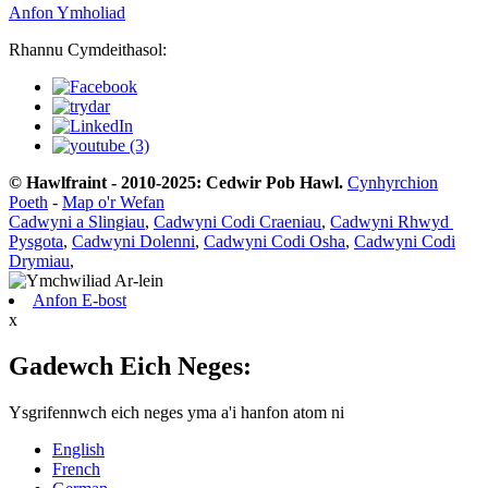
Anfon Ymholiad
Rhannu Cymdeithasol:
© Hawlfraint - 2010-2025: Cedwir Pob Hawl.
Cynhyrchion
Poeth
-
Map o'r Wefan
Cadwyni a Slingiau
,
Cadwyni Codi Craeniau
,
Cadwyni Rhwyd ​​
Pysgota
,
Cadwyni Dolenni
,
Cadwyni Codi Osha
,
Cadwyni Codi
Drymiau
,
Anfon E-bost
x
Gadewch Eich Neges:
Ysgrifennwch eich neges yma a'i hanfon atom ni
English
French