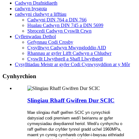
Cadwyn Drafnidiaeth
cadwyn bysgota
cadwyni cludwyr a lifftiau
Cadwyni DIN 764 a DIN 766
Hualau Cadwyn DIN 745 a DIN 5699
Sbrocedi Cadwyn Cyswllt Crwn
Cyflenwadau Dethol
Gefynnau Codi Crosby
Cysylltwyr Cadwyn Mwyngloddio AID
Rhannau ar gyfer Lifft Cadwyn a Chludwr
Cyswllt Llwythgell a Shafl Llwythgell
Cysylltiadau Meistr ar gyfer Codi Cynwysyddion ar y Môr
Cynhyrchion
Slingiau Rhaff Gwifren Dur SCIC
Mae slingiau rhaff gwifren SCIC yn cynrychioli
datrysiad codi premiwm wedi'i beiriannu ar gyfer
cymwysiadau diwydiannol heriol. Wedi'u cynhyrchu o
raff gwifren dur cryfder tynnol gradd uchel 1960MPa,
maent yn cynnig cymhareb cryfder-i-bwysau eithriadol