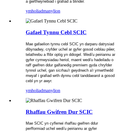
a gwrthwynebiad i grafiad a blinder.
ymholiad
manylion
Gafael Tynnu Cebl SCIC
Mae gafaelion tynnu cebl SCIC yn darparu datrysiad
dibynadwy, cryfder uchel ar gyfer gosod ceblau pŵer,
telathrebu a ffibr optig yn ddiogel. Wedi'u peiriannu ar
gyfer cymwysiadau heriol, maent wedi'u hadeiladu o
raff gwifren ddur galfanedig premiwm gyda chryfder
tynnol uchel, gan sicrhau'r gwydnwch a'r ymwrthedd
mwyaf i grafiad wrth dynnu cebl tanddaearol a gosod
cebl yn yr awyr.
ymholiad
manylion
Rhaffau Gwifren Dur SCIC
Mae SCIC yn cyflenwi rhaffau gwifren ddur
perfformiad uchel wedi'u peiriannu ar gyfer