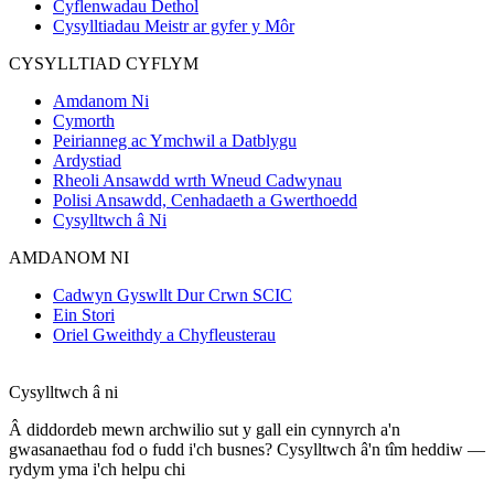
Cyflenwadau Dethol
Cysylltiadau Meistr ar gyfer y Môr
CYSYLLTIAD CYFLYM
Amdanom Ni
Cymorth
Peirianneg ac Ymchwil a Datblygu
Ardystiad
Rheoli Ansawdd wrth Wneud Cadwynau
Polisi Ansawdd, Cenhadaeth a Gwerthoedd
Cysylltwch â Ni
AMDANOM NI
Cadwyn Gyswllt Dur Crwn SCIC
Ein Stori
Oriel Gweithdy a Chyfleusterau
Cysylltwch â ni
Â diddordeb mewn archwilio sut y gall ein cynnyrch a'n
gwasanaethau fod o fudd i'ch busnes? Cysylltwch â'n tîm heddiw —
rydym yma i'ch helpu chi