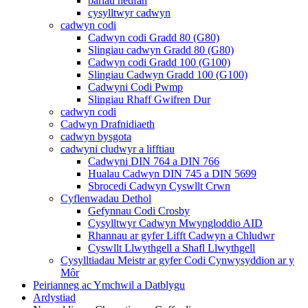
bariau hedfan
cysylltwyr cadwyn
cadwyn codi
Cadwyn codi Gradd 80 (G80)
Slingiau cadwyn Gradd 80 (G80)
Cadwyn codi Gradd 100 (G100)
Slingiau Cadwyn Gradd 100 (G100)
Cadwyni Codi Pwmp
Slingiau Rhaff Gwifren Dur
cadwyn codi
Cadwyn Drafnidiaeth
cadwyn bysgota
cadwyni cludwyr a lifftiau
Cadwyni DIN 764 a DIN 766
Hualau Cadwyn DIN 745 a DIN 5699
Sbrocedi Cadwyn Cyswllt Crwn
Cyflenwadau Dethol
Gefynnau Codi Crosby
Cysylltwyr Cadwyn Mwyngloddio AID
Rhannau ar gyfer Lifft Cadwyn a Chludwr
Cyswllt Llwythgell a Shafl Llwythgell
Cysylltiadau Meistr ar gyfer Codi Cynwysyddion ar y
Môr
Peirianneg ac Ymchwil a Datblygu
Ardystiad