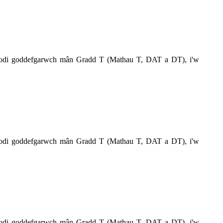
 codi goddefgarwch mân Gradd T (Mathau T, DAT a DT), i'w
 codi goddefgarwch mân Gradd T (Mathau T, DAT a DT), i'w
 codi goddefgarwch mân Gradd T (Mathau T, DAT a DT), i'w