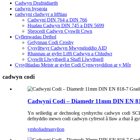
Cadwyn Drafnidiaeth
cadwyn bysgota
cadwyni cludwyr a lifftiau
Cadwyni DIN 764 a DIN 766
Hualau Cadwyn DIN 745 a DIN 5699
Sbrocedi Cadwyn Cyswllt Crwn
Cyflenwadau Dethol
Gefynnau Codi Crosby
Cysylltwyr Cadwyn Mwyngloddio AID
Rhannau ar gyfer Lifft Cadwyn a Chludwr
Cyswllt Llwythgell a Shafl Llwythgell
Cysylltiadau Meistr ar gyfer Codi Cynwysyddion ar y Môr
cadwyn codi
Cadwyni Codi – Diamedr 11mm DIN EN 8
Yn seiliedig ar dechnoleg cynhyrchu cadwyn codi S
defnyddio mewn codi cadwyn cyfresol â llaw a rhai â gyr
ymholiad
manylion