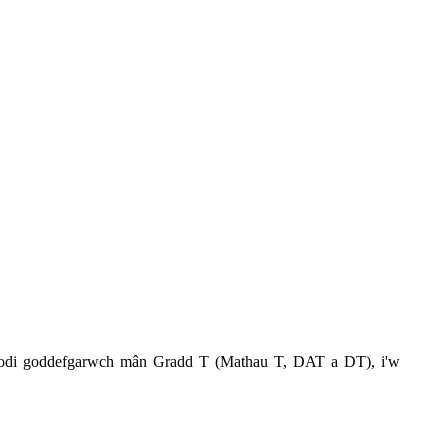
 codi goddefgarwch mân Gradd T (Mathau T, DAT a DT), i'w