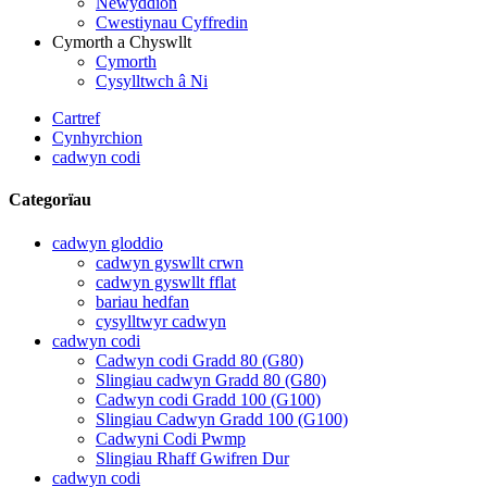
Newyddion
Cwestiynau Cyffredin
Cymorth a Chyswllt
Cymorth
Cysylltwch â Ni
Cartref
Cynhyrchion
cadwyn codi
Categorïau
cadwyn gloddio
cadwyn gyswllt crwn
cadwyn gyswllt fflat
bariau hedfan
cysylltwyr cadwyn
cadwyn codi
Cadwyn codi Gradd 80 (G80)
Slingiau cadwyn Gradd 80 (G80)
Cadwyn codi Gradd 100 (G100)
Slingiau Cadwyn Gradd 100 (G100)
Cadwyni Codi Pwmp
Slingiau Rhaff Gwifren Dur
cadwyn codi