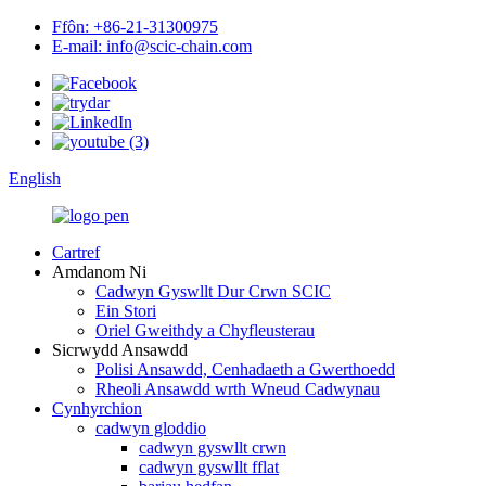
Ffôn: +86-21-31300975
E-mail: info@scic-chain.com
English
Cartref
Amdanom Ni
Cadwyn Gyswllt Dur Crwn SCIC
Ein Stori
Oriel Gweithdy a Chyfleusterau
Sicrwydd Ansawdd
Polisi Ansawdd, Cenhadaeth a Gwerthoedd
Rheoli Ansawdd wrth Wneud Cadwynau
Cynhyrchion
cadwyn gloddio
cadwyn gyswllt crwn
cadwyn gyswllt fflat