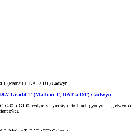
18-7 Gradd T (Mathau T, DAT a DT) Cadwyn
CIC G80 a G100, rydym yn ymestyn ein llinell gynnyrch i gadwyn
iant pŵer.