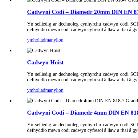
Cadwyni Codi – Diamedr 20mm DIN EN 8
Yn seiliedig ar dechnoleg cynhyrchu cadwyn codi S
defnyddio mewn codi cadwyn cyfresol â llaw a rhai â gyr
ymholiad
manylion
Cadwyn Hoist
Yn seiliedig ar dechnoleg cynhyrchu cadwyn codi S
defnyddio mewn codi cadwyn cyfresol â llaw a rhai â gyr
ymholiad
manylion
Cadwyni Codi – Diamedr 4mm DIN EN 81
Yn seiliedig ar dechnoleg cynhyrchu cadwyn codi S
defnyddio mewn codi cadwyn cyfresol â llaw a rhai â gyr