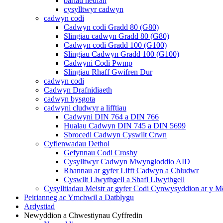
bariau hedfan
cysylltwyr cadwyn
cadwyn codi
Cadwyn codi Gradd 80 (G80)
Slingiau cadwyn Gradd 80 (G80)
Cadwyn codi Gradd 100 (G100)
Slingiau Cadwyn Gradd 100 (G100)
Cadwyni Codi Pwmp
Slingiau Rhaff Gwifren Dur
cadwyn codi
Cadwyn Drafnidiaeth
cadwyn bysgota
cadwyni cludwyr a lifftiau
Cadwyni DIN 764 a DIN 766
Hualau Cadwyn DIN 745 a DIN 5699
Sbrocedi Cadwyn Cyswllt Crwn
Cyflenwadau Dethol
Gefynnau Codi Crosby
Cysylltwyr Cadwyn Mwyngloddio AID
Rhannau ar gyfer Lifft Cadwyn a Chludwr
Cyswllt Llwythgell a Shafl Llwythgell
Cysylltiadau Meistr ar gyfer Codi Cynwysyddion ar y M
Peirianneg ac Ymchwil a Datblygu
Ardystiad
Newyddion a Chwestiynau Cyffredin