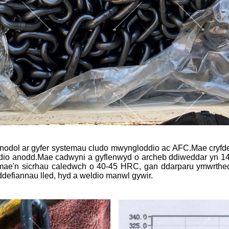
enodol ar gyfer systemau cludo mwyngloddio ac AFC.
Mae cryfde
dio anodd.
Mae cadwyni a gyflenwyd o archeb ddiweddar yn 14 
 mae'n sicrhau caledwch o 40-45 HRC, gan ddarparu ymwrthed
ddefiannau lled, hyd a weldio manwl gywir.