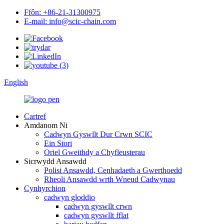
Ffôn: +86-21-31300975
E-mail: info@scic-chain.com
English
Cartref
Amdanom Ni
Cadwyn Gyswllt Dur Crwn SCIC
Ein Stori
Oriel Gweithdy a Chyfleusterau
Sicrwydd Ansawdd
Polisi Ansawdd, Cenhadaeth a Gwerthoedd
Rheoli Ansawdd wrth Wneud Cadwynau
Cynhyrchion
cadwyn gloddio
cadwyn gyswllt crwn
cadwyn gyswllt fflat