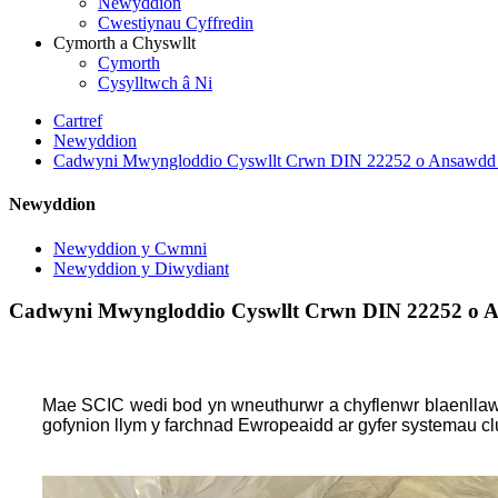
Newyddion
Cwestiynau Cyffredin
Cymorth a Chyswllt
Cymorth
Cysylltwch â Ni
Cartref
Newyddion
Cadwyni Mwyngloddio Cyswllt Crwn DIN 22252 o Ansawdd U
Newyddion
Newyddion y Cwmni
Newyddion y Diwydiant
Cadwyni Mwyngloddio Cyswllt Crwn DIN 22252 o A
Mae SCIC wedi bod yn wneuthurwr a chyflenwr blaenlla
gofynion llym y farchnad Ewropeaidd ar gyfer systemau 