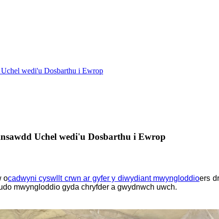
chel wedi'u Dosbarthu i Ewrop
nsawdd Uchel wedi'u Dosbarthu i Ewrop
w o
cadwyni cyswllt crwn ar gyfer y diwydiant mwyngloddio
ers d
cludo mwyngloddio gyda chryfder a gwydnwch uwch.