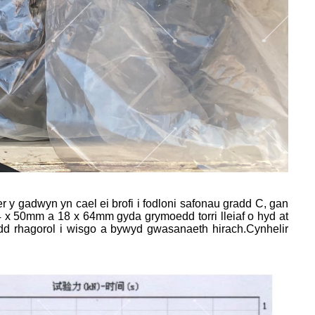
r y gadwyn yn cael ei brofi i fodloni safonau gradd C, gan
x 50mm a 18 x 64mm gyda grymoedd torri lleiaf o hyd at
d rhagorol i wisgo a bywyd gwasanaeth hirach.
Cynhelir