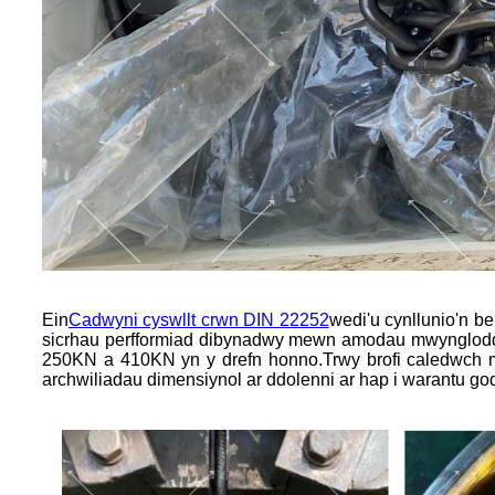
Ein
Cadwyni cyswllt crwn DIN 22252
wedi'u cynllunio'n b
sicrhau perfformiad dibynadwy mewn amodau mwynglod
250KN a 410KN yn y drefn honno.
Trwy brofi caledwch
archwiliadau dimensiynol ar ddolenni ar hap i warantu go