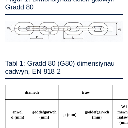
Gradd 80
Tabl 1: Gradd 80 (G80) dimensiynau
cadwyn, EN 818-2
diamedr
traw
W1
enwol
goddefgarwch
goddefgarwch
mewn
p (mm)
d (mm)
(mm)
(mm)
isafs
(mm