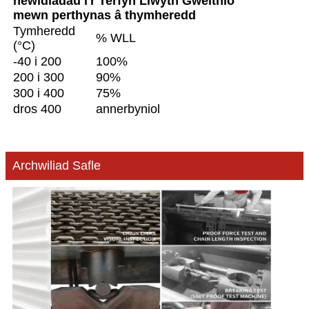
newidiadau i'r Terfyn Llwyth Gweithio
mewn perthynas â thymheredd
Tymheredd
% WLL
(°C)
-40 i 200
100%
200 i 300
90%
300 i 400
75%
dros 400
annerbyniol
Archwiliad Safle