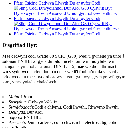
Disgrifiad Byr:
Mae cadwyni codi Gradd 80 SCIC (G80) wedi'u gwneud yn unol â
safonau EN 818-2, gyda dur aloi nicel cromiwm molybdenwm
manganîs yn unol â safonau DIN 17115; mae weldio a thriniaeth
wres sydd wedi'i chynllunio'n dda / wedi'i fonitro'n dda yn sicrhau
priodweddau mecanyddol cadwyni gan gynnwys grym prawf, grym
torri, ymestyniad a chaledwch.
Maint:
13mm
Strwythur:
Cadwyn Weldio
Swyddogaeth:
Codi a chlymu, Codi llwythi, Rhwymo llwythi
Deunydd:
Dur Aloi
Safonol:
EN 818-2
Arwyneb:
Peintio arferol, cotio chwistrellu electrostatig, cotio
electrofforetig