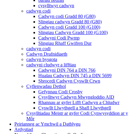
bariau hedfan
cysylltwyr cadwyn
cadwyn codi
Cadwyn codi Gradd 80 (G80)
Slingiau cadwyn Gradd 80 (G80)
Cadwyn codi Gradd 100 (G100)
Slingiau Cadwyn Gradd 100 (G100)
Cadwyni Codi Pwmp
Slingiau Rhaff Gwifren Dur
cadwyn codi
Cadwyn Drafnidiaeth
cadwyn bysgota
cadwyni cludwyr a lifftiau
Cadwyni DIN 764 a DIN 766
Hualau Cadwyn DIN 745 a DIN 5699
Sbrocedi Cadwyn Cyswllt Crwn
Cyflenwadau Dethol
Gefynnau Codi Crosby
Cysylltwyr Cadwyn Mwyngloddio AID
Rhannau ar gyfer Lifft Cadwyn a Chludwr
Cyswllt Llwythgell a Shafl Llwythgell
Cysylltiadau Meistr ar gyfer Codi Cynwysyddion ar y
Môr
Peirianneg ac Ymchwil a Datblygu
Ardystiad