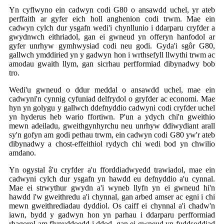
Yn cyflwyno ein cadwyn codi G80 o ansawdd uchel, yr ateb
perffaith ar gyfer eich holl anghenion codi trwm. Mae ein
cadwyn cylch dur ysgafn wedi'i chynllunio i ddarparu cryfder a
gwydnwch eithriadol, gan ei gwneud yn offeryn hanfodol ar
gyfer unrhyw gymhwysiad codi neu godi. Gyda'i sgôr G80,
gallwch ymddiried yn y gadwyn hon i wrthsefyll llwythi trwm ac
amodau gwaith llym, gan sicrhau perfformiad dibynadwy bob
tro.
Wedi'u gwneud o ddur meddal o ansawdd uchel, mae ein
cadwyni'n cynnig cyfuniad delfrydol o gryfder ac economi. Mae
hyn yn golygu y gallwch ddefnyddio cadwyni codi cryfder uchel
yn hyderus heb wario ffortiwn. P'un a ydych chi'n gweithio
mewn adeiladu, gweithgynhyrchu neu unrhyw ddiwydiant arall
sy'n gofyn am godi pethau trwm, ein cadwyn codi G80 yw'r ateb
dibynadwy a chost-effeithiol rydych chi wedi bod yn chwilio
amdano.
Yn ogystal â'u cryfder a'u fforddiadwyedd trawiadol, mae ein
cadwyni cylch dur ysgafn yn hawdd eu defnyddio a'u cynnal.
Mae ei strwythur gwydn a'i wyneb llyfn yn ei gwneud hi'n
hawdd i'w gweithredu a'i chynnal, gan arbed amser ac egni i chi
mewn gweithrediadau dyddiol. Os caiff ei chynnal a'i chadw'n
iawn, bydd y gadwyn hon yn parhau i ddarparu perfformiad
rhagorol am flynyddoedd i ddod, gan ei gwneud yn fuddsoddiad