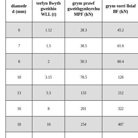
terfyn llwyth
grym prawf
diamedr
grym torri lleiaf
gweithio
gweithgynhyrchu
d (mm)
BF (kN)
WLL (t)
MPF (kN)
6
1.12
28.3
45.2
7
1.5
38.5
61.6
8
2
50.3
80.4
10
3.15
78.5
126
13
5.3
133
212
16
8
201
322
18
10
254
407