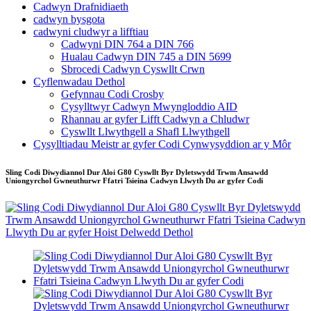
Cadwyn Drafnidiaeth
cadwyn bysgota
cadwyni cludwyr a lifftiau
Cadwyni DIN 764 a DIN 766
Hualau Cadwyn DIN 745 a DIN 5699
Sbrocedi Cadwyn Cyswllt Crwn
Cyflenwadau Dethol
Gefynnau Codi Crosby
Cysylltwyr Cadwyn Mwyngloddio AID
Rhannau ar gyfer Lifft Cadwyn a Chludwr
Cyswllt Llwythgell a Shafl Llwythgell
Cysylltiadau Meistr ar gyfer Codi Cynwysyddion ar y Môr
Sling Codi Diwydiannol Dur Aloi G80 Cyswllt Byr Dyletswydd Trwm Ansawdd
Uniongyrchol Gwneuthurwr Ffatri Tsieina Cadwyn Llwyth Du ar gyfer Codi