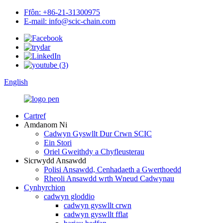
Ffôn: +86-21-31300975
E-mail: info@scic-chain.com
English
Cartref
Amdanom Ni
Cadwyn Gyswllt Dur Crwn SCIC
Ein Stori
Oriel Gweithdy a Chyfleusterau
Sicrwydd Ansawdd
Polisi Ansawdd, Cenhadaeth a Gwerthoedd
Rheoli Ansawdd wrth Wneud Cadwynau
Cynhyrchion
cadwyn gloddio
cadwyn gyswllt crwn
cadwyn gyswllt fflat