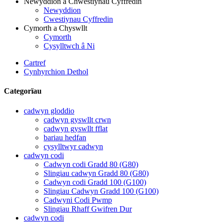
Newyddion a Chwestiynau Cyffredin
Newyddion
Cwestiynau Cyffredin
Cymorth a Chyswllt
Cymorth
Cysylltwch â Ni
Cartref
Cynhyrchion Dethol
Categorïau
cadwyn gloddio
cadwyn gyswllt crwn
cadwyn gyswllt fflat
bariau hedfan
cysylltwyr cadwyn
cadwyn codi
Cadwyn codi Gradd 80 (G80)
Slingiau cadwyn Gradd 80 (G80)
Cadwyn codi Gradd 100 (G100)
Slingiau Cadwyn Gradd 100 (G100)
Cadwyni Codi Pwmp
Slingiau Rhaff Gwifren Dur
cadwyn codi