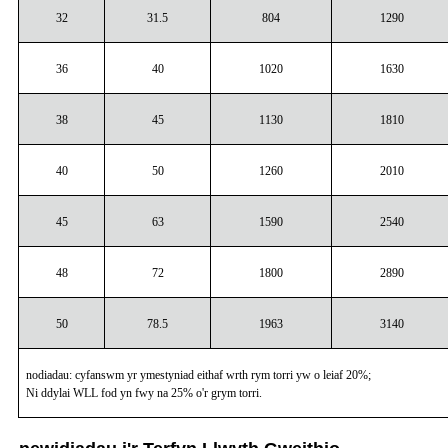
32
31.5
804
1290
36
40
1020
1630
38
45
1130
1810
40
50
1260
2010
45
63
1590
2540
48
72
1800
2890
50
78.5
1963
3140
nodiadau: cyfanswm yr ymestyniad eithaf wrth rym torri yw o leiaf 20%;
Ni ddylai WLL fod yn fwy na 25% o'r grym torri.