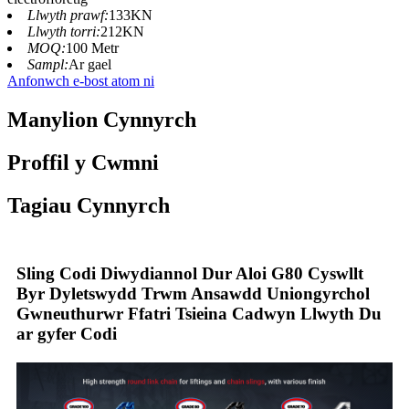
Llwyth prawf:
133KN
Llwyth torri:
212KN
MOQ:
100 Metr
Sampl:
Ar gael
Anfonwch e-bost atom ni
Manylion Cynnyrch
Proffil y Cwmni
Tagiau Cynnyrch
Sling Codi Diwydiannol Dur Aloi G80 Cyswllt
Byr Dyletswydd Trwm Ansawdd Uniongyrchol
Gwneuthurwr Ffatri Tsieina Cadwyn Llwyth Du
ar gyfer Codi