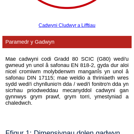
Cadwyni Cludwyr a Lifftiau
Paramedr y Gadwyn
Mae cadwyni codi Gradd 80 SCIC (G80) wedi'u
gwneud yn unol â safonau EN 818-2, gyda dur aloi
nicel cromiwm molybdenwm manganîs yn unol â
safonau DIN 17115; mae weldio a thriniaeth wres
sydd wedi'i chynllunio'n dda / wedi'i fonitro'n dda yn
sicrhau priodweddau mecanyddol cadwyni gan
gynnwys grym prawf, grym torri, ymestyniad a
chaledwch.
Ffigur 1: Dimensiynau dolen gadwyn