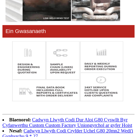
Ein Gwasanaeth
Blaenorol:
Cadwyn Llwyth Codi Dur Aloi G80 Cyswllt Byr
Cyfanwerthu Custom Custom Factory Uniongyrchol ar gyfer Hoist
Nesaf:
Cadwyn Llwyth Codi Cryfder Uchel G80 20mn2 Wedi'i
Gynhyrchu 9 * 27