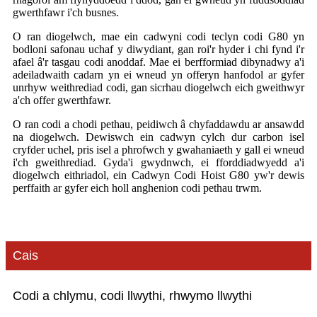
gwerthfawr i'ch busnes.
O ran diogelwch, mae ein cadwyni codi teclyn codi G80 yn
bodloni safonau uchaf y diwydiant, gan roi'r hyder i chi fynd i'r
afael â'r tasgau codi anoddaf. Mae ei berfformiad dibynadwy a'i
adeiladwaith cadarn yn ei wneud yn offeryn hanfodol ar gyfer
unrhyw weithrediad codi, gan sicrhau diogelwch eich gweithwyr
a'ch offer gwerthfawr.
O ran codi a chodi pethau, peidiwch â chyfaddawdu ar ansawdd
na diogelwch. Dewiswch ein cadwyn cylch dur carbon isel
cryfder uchel, pris isel a phrofwch y gwahaniaeth y gall ei wneud
i'ch gweithrediad. Gyda'i gwydnwch, ei fforddiadwyedd a'i
diogelwch eithriadol, ein Cadwyn Codi Hoist G80 yw'r dewis
perffaith ar gyfer eich holl anghenion codi pethau trwm.
Cais
Codi a chlymu, codi llwythi, rhwymo llwythi